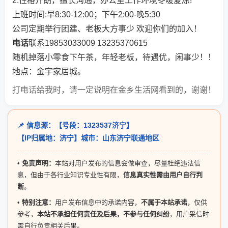
2.性格开朗，擅长沟通，办公室工作环境冬暖夏凉!
上班时间:早8:30-12:00；下午2:00-晚5:30
公司定期举行团建、老板大方事少 欢迎你们的加入！
电话
联系19853033009 13235370615
随机掉落小零食下午茶，年轻老板，待遇优，闲事少！！
地点：金宇家居城。
打电话给我时，请一定说明在金乡生活网看到的，谢谢！
📌 信息源：【号段：1323537济宁】
【IP归属地：济宁】城市：山东济宁联通地区
•
免责声明：
本站对用户发布的信息会做审查，尽量杜绝违法信
息，但由于各行业知识专业性有限，
信息真实性需由用户自行判
断
。
•
特别注意：
用户发布信息中的承诺内容，
不属于本站承诺
，仅供
参考，
本站不承担任何责任及后果，不参与任何纠纷
，用户采信时
需自行负责相关后果。