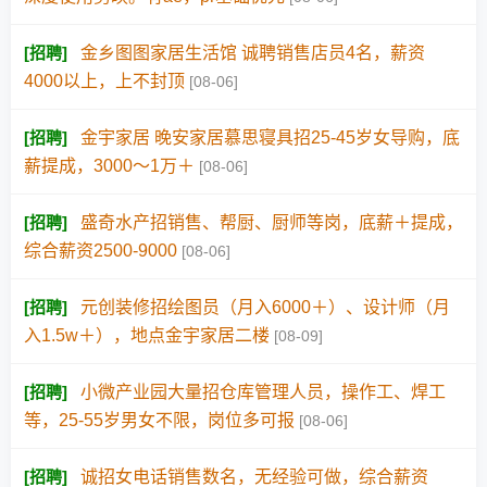
[
招聘
]
金乡图图家居生活馆 诚聘销售店员4名，薪资
4000以上，上不封顶
[08-06]
[
招聘
]
金宇家居 晚安家居慕思寝具招25-45岁女导购，底
薪提成，3000～1万＋
[08-06]
[
招聘
]
盛奇水产招销售、帮厨、厨师等岗，底薪＋提成，
综合薪资2500-9000
[08-06]
[
招聘
]
元创装修招绘图员（月入6000＋）、设计师（月
入1.5w＋），地点金宇家居二楼
[08-09]
[
招聘
]
小微产业园大量招仓库管理人员，操作工、焊工
等，25-55岁男女不限，岗位多可报
[08-06]
[
招聘
]
诚招女电话销售数名，无经验可做，综合薪资