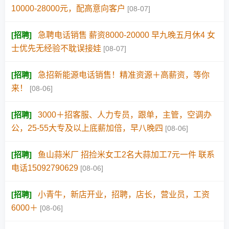
10000-28000元，配高意向客户
[08-07]
[
招聘
]
急聘电话销售 薪资8000-20000 早九晚五月休4 女
士优先无经验不耽误接娃
[08-07]
[
招聘
]
急招新能源电话销售！精准资源＋高薪资，等你
来！
[08-06]
[
招聘
]
3000＋招客服、人力专员，跟单，主管，空调办
公，25-55大专及以上底薪加倍，早八晚四
[08-06]
[
招聘
]
鱼山蒜米厂 招捡米女工2名大蒜加工7元一件 联系
电话15092790629
[08-06]
[
招聘
]
小青牛，新店开业，招聘，店长，营业员，工资
6000＋
[08-06]