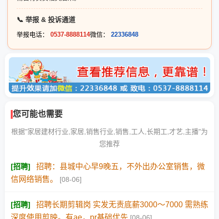
📞 举报 & 投诉通道
举报电话：
0537-8888114
微信：
22336848
您可能也需要
根据"家居建材行业,家居,销售行业,销售,工人,长期工,才艺,主播"为
您推荐
[
招聘
]
招聘：县城中心早9晚五，不外出办公室销售，微
信网络销售。
[08-06]
[
招聘
]
招聘长期剪辑岗 实发无责底薪3000～7000 需熟练
深度使用剪映。有ae，pr基础优先
[08-06]