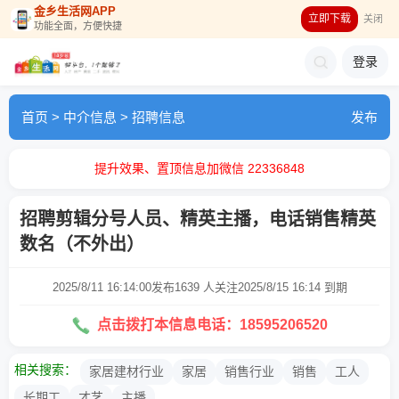
金乡生活网APP
立即下载
关闭
功能全面，方便快捷
登录
首页
>
中介信息
>
招聘信息
发布
提升效果、置顶信息加微信 22336848
招聘剪辑分号人员、精英主播，电话销售精英
数名（不外出）
2025/8/11 16:14:00发布
1639 人关注
2025/8/15 16:14 到期
点击拨打本信息电话：18595206520
相关搜索：
家居建材行业
家居
销售行业
销售
工人
长期工
才艺
主播