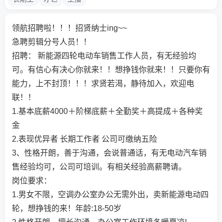
领航招聘啦！！！招贤纳士ing~~
急聘剪辑分号人员！！
招聘： 新能源四轮电动车销售工作人员，有无经验均
可。有信心有决心你就来！！想挣钱你就来！！只要你有
能力，上不封顶！！！求贤若渴，静待加入，欢迎电
联！！
1.基本底薪4000＋阶梯底薪＋全勤奖＋高提成＋各种奖
金
2.表现优异者 长期工作者 公司可缴纳五险
3、性格开朗，善于沟通，会说普通话，有无电动汽车销
售经验均可，公司可培训。有相关经验高薪聘请。
岗位要求：
1.男女不限，空调办公室办公无需外出，卖新能源电动四
轮，想挣钱的来！年龄:18-50岁