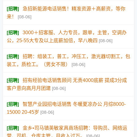
[
招聘
]
急招新能源电话销售！精准资源＋高薪资，等你
来！
[08-06]
[
招聘
]
3000＋招客服、人力专员，跟单，主管，空调办
公，25-55大专及以上底薪加倍，早八晚四
[08-06]
[
招聘
]
招聘：组装工，普工，冲压工，激光器切割工，包
装工，质检工。（男女不限）
[08-06]
[
招聘
]
招有经验电话销售顾问 无责4000底薪 提成3分成
客户意向高月月团建
[08-06]
[
招聘
]
智慧产业园招电话销售 冬暖夏凉办公 月综8000-
15000 20-45岁
[08-06]
[
招聘
]
金乡•司马镇英敏家具商场招聘：导购员、网络运
营、司机、仓库主管，月收入过万。
[08-06]