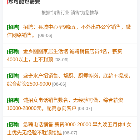
您可能也需要
根据"销售行业,销售"为您推荐
[
招聘
]
招聘：县城中心早9晚五，不外出办公室销售，微
信网络销售。
[08-06]
[
招聘
]
金乡图图家居生活馆 诚聘销售店员4名，薪资
4000以上，上不封顶
[08-06]
[
招聘
]
盛奇水产招销售、帮厨、厨师等岗，底薪＋提成，
综合薪资2500-9000
[08-06]
[
招聘
]
诚招女电话销售数名，无经验可做，综合薪资
10000-28000元，配高意向客户
[08-07]
[
招聘
]
急聘电话销售 薪资8000-20000 早九晚五月休4 女
士优先无经验不耽误接娃
[08-07]