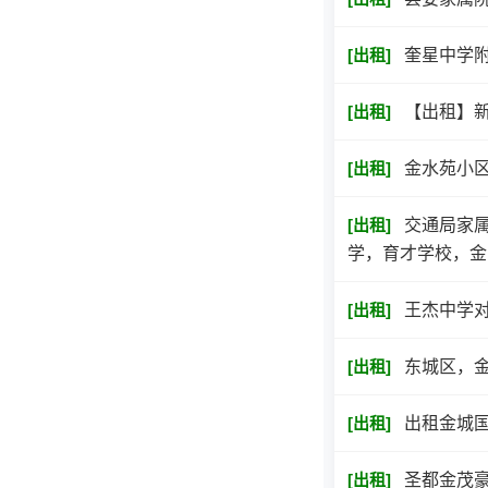
[
出租
]
奎星中学附
[
出租
]
【出租】新
[
出租
]
金水苑小
[
出租
]
交通局家属
学，育才学校，金
[
出租
]
王杰中学
[
出租
]
东城区，
[
出租
]
出租金城国
[
出租
]
圣都金茂