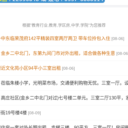
根据"教育行业,教育,学区房,中学,学院"为您推荐
中东临荣茂府142平精装四室两厅两卫 带车位拎包入住
[08-06]
：金乡二中北门，东第九间门市对外出租，适合做各种生意
[08-06
近文化苑小区94平小三室出租
[08-06]
莅临朱楼小学，光明菜市场，交通便利购物无忧。三室一厅。设施
高庄社区(金乡二中北门对过)七号楼二单元。三室二厅130平，家
街19号楼4楼
[08-09]
住房一套对外长期出租，步梯三楼，90平方，三室一厅！房间朝阳