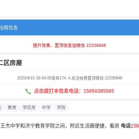
出租信息
提升效果、置顶信息加微信 22336848
二区房屋
2025/9/15 16:04:00发布
174 人关注
收费置顶微信:22336848
点击拨打本信息电话：15650385565
业
教育
学区房
中学
学院
于王杰中学和济宁教育学院之间，附近生活圈便捷，看房
电话
156