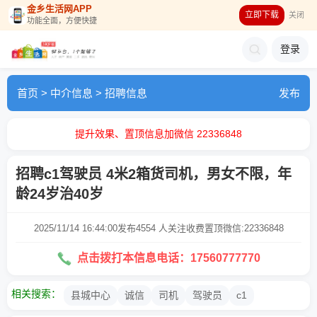
金乡生活网APP
立即下载
关闭
功能全面，方便快捷
登录
首页
>
中介信息
>
招聘信息
发布
提升效果、置顶信息加微信 22336848
招聘c1驾驶员 4米2箱货司机，男女不限，年
龄24岁治40岁
2025/11/14 16:44:00发布
4554 人关注
收费置顶微信:22336848
点击拨打本信息电话：17560777770
相关搜索：
县城中心
诚信
司机
驾驶员
c1