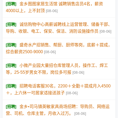
[
招聘
]
金乡图图家居生活馆 诚聘销售店员4名，薪资
4000以上，上不封顶
[08-06]
[
招聘
]
诚信购物中心高薪诚聘线上运营管理、储备干部、
导购、收银、电工、保安、保洁、消防设施操作员
[08-06]
[
招聘
]
盛奇水产招销售、帮厨、厨师等岗，底薪＋提成，
综合薪资2500-9000
[08-06]
[
招聘
]
小微产业园大量招仓库管理人员，操作工、焊工
等，25-55岁男女不限，岗位多可报
[08-06]
[
招聘
]
招聘电话客服30名，2200＋全勤＋提成月入4500
＋，上六休一可居家适接送孩子
[08-06]
[
招聘
]
金乡•司马镇英敏家具商场招聘：导购员、网络运
营、司机、仓库主管，月收入过万。
[08-06]