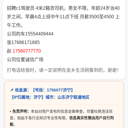
招聘c1驾驶员 4米2箱货司机，男女不限，年龄24岁治40
岁之间，早晨4点上班中午11点下班 月薪3500至4500 上
午工作。
公司的车15554409444
张17686171885
赵
17560777770
公司位置诚信广场
打电话给我时，请一定说明在金乡生活网看到的，谢谢！
📌 信息源：【号段：1756077济宁】
【IP归属地：济宁】城市：山东济宁联通地区
•
免责声明：
本站对用户发布的信息会做审查，尽量杜绝违法信
息，但由于各行业知识专业性有限，
信息真实性需由用户自行判
断
。