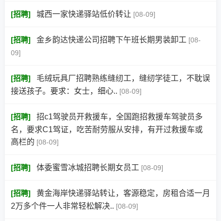
[
招聘
]
城西一家快递驿站低价转让
[08-09]
[
招聘
]
金乡韵达快递公司招聘下午班长期男装卸工
[08-
09]
[
招聘
]
毛绒玩具厂招聘熟练缝纫工，缝纫学徒工，不耽误
接送孩子。要求：女士，细心..
[08-09]
[
招聘
]
招c1驾驶员开救援车，全国跑招救援车驾驶员多
名，要求C1驾证，吃苦耐劳服从安排，有开过救援车或
高栏的
[08-09]
[
招聘
]
体委蜜雪冰城招聘长期女员工
[08-09]
[
招聘
]
黄金海岸快递驿站转让，客源稳定，房租合适一月
2万多个件一人非常轻松解决..
[08-09]