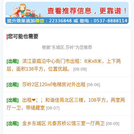
您可能也需要
根据"东城区,莎岭"为您推荐
[
出租
]
滨江豪庭沿中心街门市出租：8米x8米，上下两
层，面积138平方，位置优越。
[08-08]
[
出租
]
莎岭2区120㎡电梯房对外出租
[08-06]
[
出租
]
出租❤；️；和谐佳苑北区三楼，108平方，两室两
厅一卫，带储藏室
[08-07]
[
出租
]
金乡东城区 元泰苏桥公馆三室一厅两卫
[08-09]