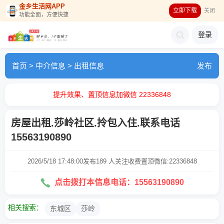
金乡生活网APP
立即下载
关闭
功能全面，方便快捷
登录
首页
>
中介信息
>
出租信息
发布
提升效果、置顶信息加微信 22336848
房屋出租.莎岭社区.拎包入住.联系电话
15563190890
2026/5/18 17:48:00发布
189 人关注
收费置顶微信:22336848
点击拨打本信息电话：15563190890
相关搜索：
东城区
莎岭