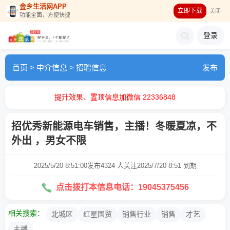
金乡生活网APP
立即下载
关闭
功能全面，方便快捷
登录
首页
>
中介信息
>
招聘信息
发布
提升效果、置顶信息加微信 22336848
招优秀新能源电车销售，主播！冬暖夏凉，不
外出 ，男女不限
2025/5/20 8:51:00发布
4324 人关注
2025/7/20 8:51 到期
点击拨打本信息电话：19045375456
相关搜索：
北城区
红星国贸
销售行业
销售
才艺
主播