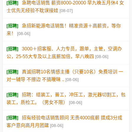
[
招聘
]
急聘电话销售 薪资8000-20000 早九晚五月休4 女
士优先无经验不耽误接娃
[08-07]
[
招聘
]
急招新能源电话销售！精准资源＋高薪资，等你
来！
[08-06]
[
招聘
]
3000＋招客服、人力专员，跟单，主管，空调办
公，25-55大专及以上底薪加倍，早八晚四
[08-06]
[
招聘
]
真诚招聘10名情感主播（只要10名）免费培训 一
对一辅导 不擦边 不搞暧昧 ..
[08-06]
[
招聘
]
招聘：组装工，普工，冲压工，激光器切割工，包
装工，质检工。（男女不限）
[08-06]
[
招聘
]
招有经验电话销售顾问 无责4000底薪 提成3分成
客户意向高月月团建
[08-06]