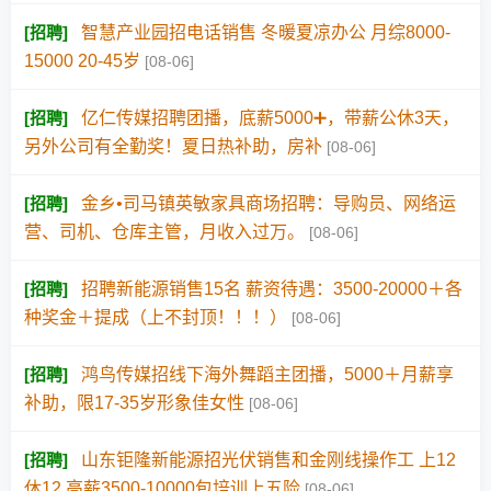
[
招聘
]
智慧产业园招电话销售 冬暖夏凉办公 月综8000-
15000 20-45岁
[08-06]
[
招聘
]
亿仁传媒招聘团播，底薪5000➕，带薪公休3天，
另外公司有全勤奖！夏日热补助，房补
[08-06]
[
招聘
]
金乡•司马镇英敏家具商场招聘：导购员、网络运
营、司机、仓库主管，月收入过万。
[08-06]
[
招聘
]
招聘新能源销售15名 薪资待遇：3500-20000＋各
种奖金＋提成（上不封顶！！！）
[08-06]
[
招聘
]
鸿鸟传媒招线下海外舞蹈主团播，5000＋月薪享
补助，限17-35岁形象佳女性
[08-06]
[
招聘
]
山东钜隆新能源招光伏销售和金刚线操作工 上12
休12 高薪3500-10000包培训上五险
[08-06]