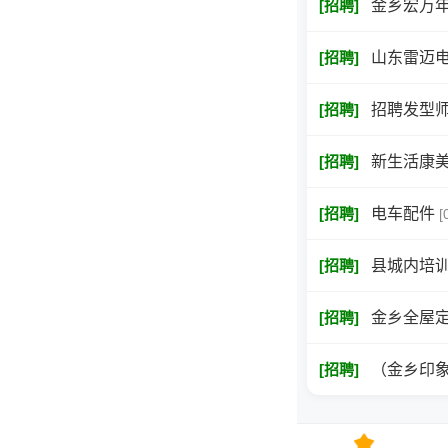
[
招聘
]
金乡宏万年
[
招聘
]
山东雷迈
[
招聘
]
招聘发型
[
招聘
]
新生活康
[
招聘
]
电车配件
[
[
招聘
]
县城内培训
[
招聘
]
金乡全屋
[
招聘
]
（金乡印