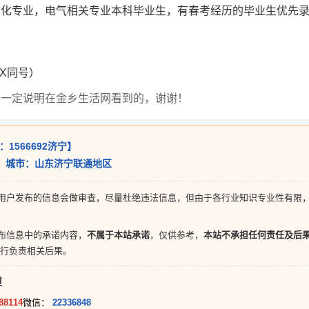
动化专业，电气相关专业本科毕业生，有春考经历的毕业生优先
VX同号）
请一定说明在金乡生活网看到的，谢谢！
：1566692济宁】
宁】城市：山东济宁联通地区
用户发布的信息会做审查，尽量杜绝违法信息，但由于各行业知识专业性有限
布信息中的承诺内容，
不属于本站承诺
，仅供参考，
本站不承担任何责任及后
行负责相关后果。
道
88114
微信：
22336848