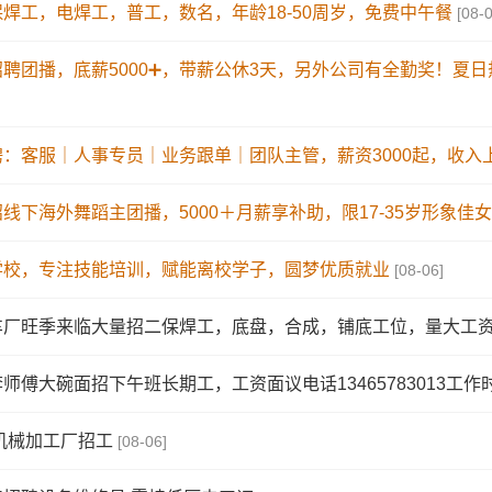
焊工，电焊工，普工，数名，年龄18-50周岁，免费中午餐
[08-
聘团播，底薪5000➕，带薪公休3天，另外公司有全勤奖！夏
聘：客服｜人事专员｜业务跟单｜团队主管，薪资3000起，收入
线下海外舞蹈主团播，5000＋月薪享补助，限17-35岁形象佳
学校，专注技能培训，赋能离校学子，圆梦优质就业
[08-06]
厂旺季来临大量招二保焊工，底盘，合成，铺底工位，量大工资有
师傅大碗面招下午班长期工，工资面议电话13465783013工作时
机械加工厂招工
[08-06]