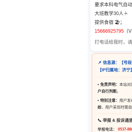
要求本科电气自
大班教学30人＋
提供食宿 🏖；
15666925795
（
打电话给我时，
📌 信息源：【号段
【IP归属地：济
•
免责声明：
本站对
户自行判断
。
•
特别注意：
用户发
纷
，用户采信时需自
📞 举报 & 投诉通
举报电话：
0537-88