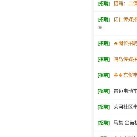
[
招聘
]
招聘：二保
[
招聘
]
亿仁传媒招
06]
[
招聘
]
🔥岗位招
[
招聘
]
鸿鸟传媒招
[
招聘
]
金乡东贺
[
招聘
]
雷迈电动车
[
招聘
]
莱河社区李
[
招聘
]
马集 金诺