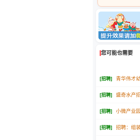
您可能也需要
[
招聘
]
青华伟才幼
[
招聘
]
盛奇水产招
[
招聘
]
小微产业园
[
招聘
]
招聘：组