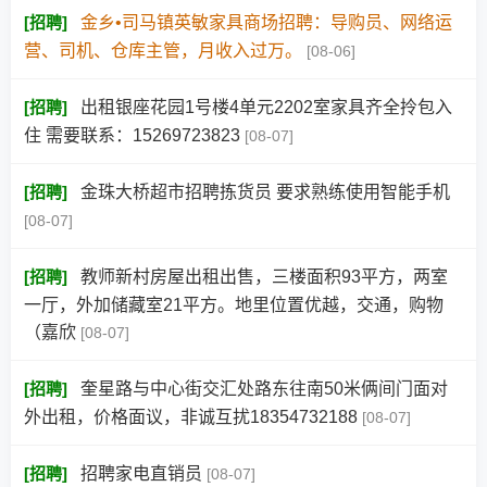
[
招聘
]
金乡•司马镇英敏家具商场招聘：导购员、网络运
营、司机、仓库主管，月收入过万。
[08-06]
[
招聘
]
出租银座花园1号楼4单元2202室家具齐全拎包入
住 需要联系：15269723823
[08-07]
[
招聘
]
金珠大桥超市招聘拣货员 要求熟练使用智能手机
[08-07]
[
招聘
]
教师新村房屋出租出售，三楼面积93平方，两室
一厅，外加储藏室21平方。地里位置优越，交通，购物
（嘉欣
[08-07]
[
招聘
]
奎星路与中心街交汇处路东往南50米俩间门面对
外出租，价格面议，非诚互扰18354732188
[08-07]
[
招聘
]
招聘家电直销员
[08-07]