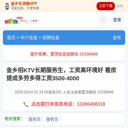
金乡生活网APP
立即下载
关闭
功能全面，方便快捷
登录
首页
>
中介信息
>
招聘信息
发布
提升效果、置顶信息加微信 22336848
金乡招KTV长期服务生，工资高环境好 看房
提成多劳多得工资3500-4000
2025/10/14 21:19:00发布
281 人关注
收费置顶微信:22336848
点击拨打本信息电话：13280498318
相关搜索：
服务员
服务生