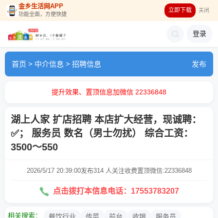
金乡生活网APP
立即下载
关闭
功能全面，方便快捷
登录
首页
>
中介信息
>
招聘信息
发布
提升效果、置顶信息加微信 22336848
湖上人家 扩店招聘 本店扩大经营，现诚聘：
✅； 服务员 数名（男士勿扰） 综合工资：
3500～550
2026/5/17 20:39:00发布
314 人关注
收费置顶微信:22336848
点击拨打本信息电话：17553783207
相关搜索：
餐饮行业
传菜
前台
收银
服务员